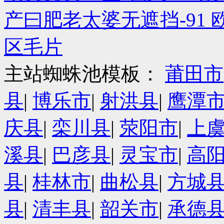
产曰肥老太婆无遮挡-91 
区毛片
主站蜘蛛池模板：
莆田市
县
|
博乐市
|
射洪县
|
鹰潭
庆县
|
栾川县
|
荥阳市
|
上
溪县
|
巴彦县
|
灵宝市
|
高
县
|
桂林市
|
曲松县
|
方城
县
|
清丰县
|
韶关市
|
承德