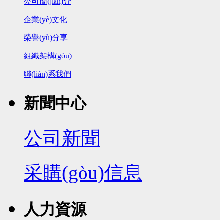
公司簡(jiǎn)介
企業(yè)文化
榮譽(yù)分享
組織架構(gòu)
聯(lián)系我們
新聞中心
公司新聞
采購(gòu)信息
人力資源